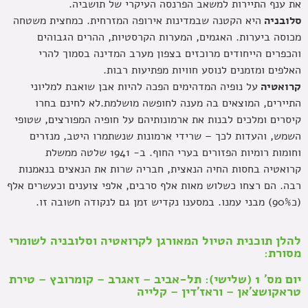
את ענף התיירות למשאב הפרנסה העיקרי של תושביה.
סלובניה
היא הקטנה שבמדינות אירופה המזרחית. כמחצית משטחה
מכוסה ביערות. האגמים, המערות הקרסטיות, ההרים הגבוהים
והכפרים הייחודים מרוכזים בצפון מערב המדינה בסמוך להרי
האלפים ומזמנים לנוסע חוויות מפתיעות רבות.
קרואטיה
על נופיה המדהימים הפכה להיות אבן שואבת למליוני
התיירים, המוצאים בה מענה לחופשה מושלמת.לא לחינם בחרו
קיסרים ומלכים לבנות את ארמונותיהם על חופיה המפורצים, שטופי
השמש, והעדות לכך – שרידי ארמונות שנשתמרו היטב, מנזרים
וחומות רומיות הפזורים בערי החוף. ב- 1941 שלטה ממשלת
קרואטיה בחסות החיה הנאצית, חבריה שרות את הנאצים בנאמנות
רבה. הם רצחו כשלוש מאות אלף סרבים, אלפי צוענים וכעשרים אלף
(כ90%) מבני עמנו. במסענו נקדיש זמן גם לנקודה חשובה זו.
להלן תוכנית הטיול המאורגן לקרואטיה וסלובניה לשומרי
מסורת:
יום מס' 1 (שלישי): תל-אביב – זאגרב – קומרובץ – טירת
טראקושצ'אן – וראז'דין – קלייה