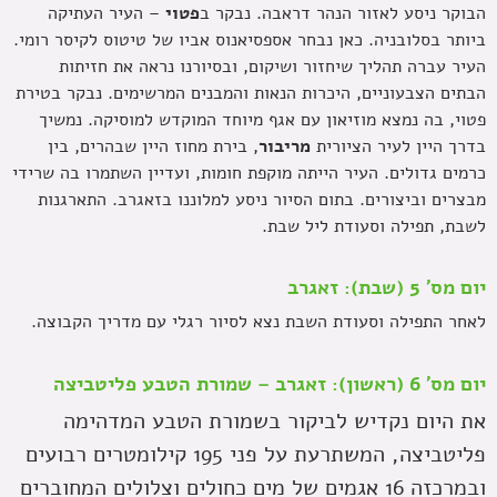
הבוקר ניסע לאזור הנהר דראבה. נבקר ב
פטוי
– העיר העתיקה
ביותר בסלובניה. כאן נבחר אספסיאנוס אביו של טיטוס לקיסר רומי.
העיר עברה תהליך שיחזור ושיקום, ובסיורנו נראה את חזיתות
הבתים הצבעוניים, היכרות הנאות והמבנים המרשימים. נבקר בטירת
פטוי, בה נמצא מוזיאון עם אגף מיוחד המוקדש למוסיקה. נמשיך
בדרך היין לעיר הציורית
מריבור
, בירת מחוז היין שבהרים, בין
כרמים גדולים. העיר הייתה מוקפת חומות, ועדיין השתמרו בה שרידי
מבצרים וביצורים. בתום הסיור ניסע למלוננו בזאגרב. התארגנות
לשבת, תפילה וסעודת ליל שבת.
יום מס' 5 (שבת): זאגרב
לאחר התפילה וסעודת השבת נצא לסיור רגלי עם מדריך הקבוצה.
יום מס' 6 (ראשון): זאגרב – שמורת הטבע פליטביצה
את היום נקדיש לביקור בשמורת הטבע המדהימה
פליטביצה, המשתרעת על פני 195 קילומטרים רבועים
ובמרכזה 16 אגמים של מים כחולים וצלולים המחוברים