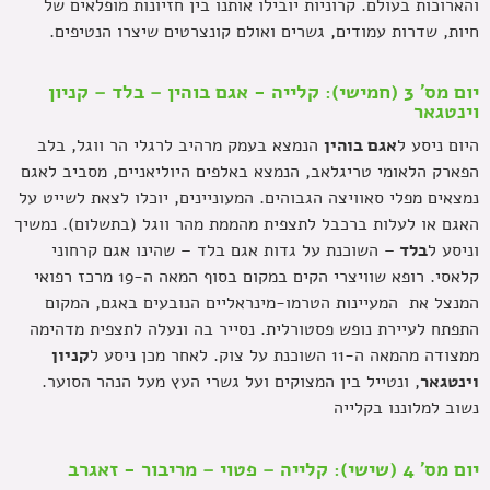
והארוכות בעולם. קרוניות יובילו אותנו בין חזיונות מופלאים של
חיות, שדרות עמודים, גשרים ואולם קונצרטים שיצרו הנטיפים.
יום מס' 3 (חמישי): קלייה - אגם בוהין – בלד – קניון
וינטגאר
היום ניסע ל
אגם בוהין
הנמצא בעמק מרהיב לרגלי הר ווגל, בלב
הפארק הלאומי טריגלאב, הנמצא באלפים היוליאניים, מסביב לאגם
נמצאים מפלי סאוויצה הגבוהים. המעוניינים, יוכלו לצאת לשייט על
האגם או לעלות ברכבל לתצפית מהממת מהר ווגל (בתשלום). נמשיך
וניסע ל
בלד
– השוכנת על גדות אגם בלד – שהינו אגם קרחוני
קלאסי. רופא שוויצרי הקים במקום בסוף המאה ה-19 מרכז רפואי
המנצל את המעיינות הטרמו-מינראליים הנובעים באגם, המקום
התפתח לעיירת נופש פסטורלית. נסייר בה ונעלה לתצפית מדהימה
ממצודה מהמאה ה-11 השוכנת על צוק. לאחר מכן ניסע ל
קניון
וינטגאר
, ונטייל בין המצוקים ועל גשרי העץ מעל הנהר הסוער.
נשוב למלוננו בקלייה
יום מס' 4 (שישי): קלייה – פטוי – מריבור - זאגרב