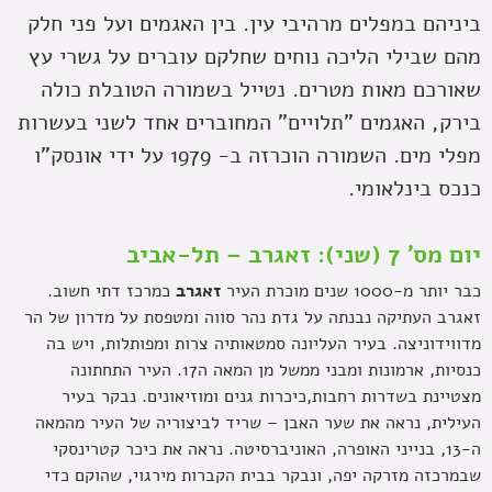
ביניהם במפלים מרהיבי עין. בין האגמים ועל פני חלק
מהם שבילי הליכה נוחים שחלקם עוברים על גשרי עץ
שאורכם מאות מטרים. נטייל בשמורה הטובלת כולה
בירק, האגמים "תלויים" המחוברים אחד לשני בעשרות
מפלי מים. השמורה הוכרזה ב- 1979 על ידי אונסק"ו
כנכס בינלאומי.
יום מס' 7 (שני): זאגרב – תל-אביב
כבר יותר מ-1000 שנים מוכרת העיר
זאגרב
כמרכז דתי חשוב.
זאגרב העתיקה נבנתה על גדת נהר סווה ומטפסת על מדרון של הר
מדווידוניצה. בעיר העליונה סמטאותיה צרות ומפותלות, ויש בה
כנסיות, ארמונות ומבני ממשל מן המאה ה17. העיר התחתונה
מצטיינת בשדרות רחבות,כיכרות גנים ומוזיאונים. נבקר בעיר
העילית, נראה את שער האבן – שריד לביצוריה של העיר מהמאה
ה-13, בנייני האופרה, האוניברסיטה. נראה את כיכר קטרינסקי
שבמרכזה מזרקה יפה, ונבקר בבית הקברות מירגוי, שהוקם כדי