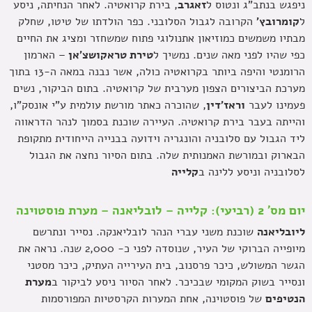
ניפגש בנתב"ג ונטוס ל
זאגרב
, בירת קרואטיה. לאחר הנחיתה, ניסע
ל
קומרובץ'
הקרובה לגבול הסלובני. כפר הולדתו של טיטו, שחלק
מבתיו משמשים כמוזיאון אתנולוגי פתוח שמשחזר ומציג את החיים
כפי שהיו לפני מאה שנים. נמשיך ל
טירת טראקושצ'אן
– הארמון
הרומנטי והיפה ביותר בקרואטיה כולה, אשר נבנה במאה ה-13 בתוך
מערכת הביצורים הצפון מערבית של קרואטיה. בתום הביקור, נשים
פעמינו לעבר
וראז'דין
, שהוכרה כאתר מורשת עולמית ע"י אונסק"ו,
והייתה בעבר בירת קרואטיה. העיירה שוכנת בסמוך לנהר הדראווה
ליד הגבול עם סלובניה והונגריה וידועה בבנייה הייחודית מתקופת
הבארוק ובמורשת האמנותית שלה. בתום הסיור נחצה את הגבול
לסלובניה וניסע ללינה ב
קלייה
יום מס' 2 (רביעי): קלייה – לובליאנה – מערת פוסטוינה
ליובליאנה
שוכנת משני עברי הנהר לובליאנקה. נסייר ונתרשם
מיופייה הברוקי של העיר, שנוסדה לפני כ- 2,000 שנה. נראה את
הגשר המשולש, כיכר פרסנוב, בית העירייה העתיק, כיכר מסטני
ונסייר בשוק המקומי שבכיכר. לאחר הסיור ניסע לביקור ב
מערת
הנטיפים
של פוסטוינה, אחת המערות הקרסטיות המפורסמות