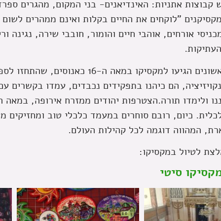
קבוצות אתניות: האינדיאנים- בני המקום, מהגרים ספרד
קסיקנים "לוקחים את החיים בקלות ואינם ממהרים לשום מ
כניסי אורחים, אוהבי חיים והומור, חובבי שירה, נגינה ור
העתיקות.
היהודים הראשונים הגיעו למקסיקו במאה ה-16 
קויזיציה, הם כיהנו בתפקידים נכבדים, עמדו בקשרים עם
לית. כיום, רובם סוחרים במעמד כלכלי טוב ומחזיקים מ
ת, המהווה דוגמה לכל קהילות העולם.
לצת לטיול במקסיקו: