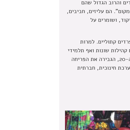
ים והרוב הגדול שהם
קום". הם עליזים, חביבים,
יקוד, ושומרים על
כאנוסים, שהתחזו לספרדים קתוליים. למרות
 קהילות שונות ואף תלמידי
חכמים הסתננו ולימדו תורה.הצטרפות יהודים ממזרח אירופה, במאה ה-20, הגבירה את הפריחה
ערכת חינוכית, חברתית