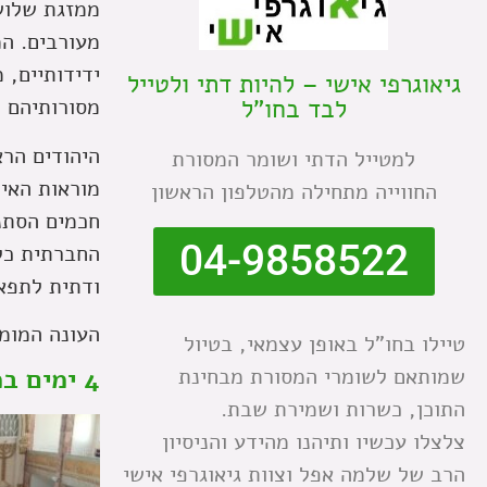
ממזגת שלוש 
מעורבים. המ
ידידותיים, מ
גיאוגרפי אישי – להיות דתי ולטייל
לבד בחו"ל
מסורותיהם 
למטייל הדתי ושומר המסורת
מוראות האינ
החווייה מתחילה מהטלפון הראשון
04-9858522
החברתית כלכ
ודתית לתפאר
העונה המומ
טיילו בחו"ל באופן עצמאי, בטיול
שמותאם לשומרי המסורת מבחינת
4 ימים במקסיקו סיטי
התוכן, כשרות ושמירת שבת.
צלצלו עכשיו ותיהנו מהידע והניסיון
הרב של שלמה אפל וצוות גיאוגרפי אישי