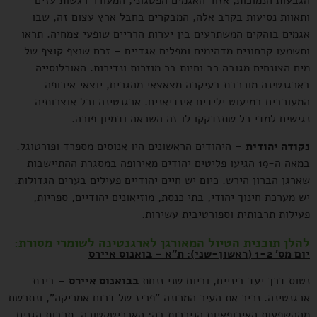
הגבעות הנמוכות, אזור האגמים הפטגוני, המעורר רגשות עזים
ותאוות נסיעות בקרב אלה, המבקרים בחבל ארץ עצום זה, שבו
אגמים בוהקים המשתרעים בין יערות הרריים שופעי צמחיה. תראו
ותשמעו קרחונים מדהימים ומפלים אגדיים – זרם שוצף קוצף של
מים הצונחים מגובה רב וחיות בר מוזרות ונדירות. האוכלוסייה
בארגנטינה מורכבת בעיקרה מצאצאי מהגרים, יוצאי אירופה
המעורבים במיעוט ילידים אינדיאנים. ארגנטינה וכל אוצרותיה
נגישים למדי כל שתזדקקו לו זה השראה ודמיון פורה.
נקודה יהודית
– היהודים הראשונים היו אנוסים מספרד ופורטוגל.
במאה ה-19 הגיעו פליטים יהודים מאירופה במסגרת ההתיישבות
שארגן הברון הירש. כיום יש חיים יהודיים פעילים בערים הגדולות.
יש מערכת חינוך יהודי, בתי כנסת, מוזיאונים יהודיים, ספריות,
פעילות תרבותית וספורטיבית עשירות.
להלן תוכנית הטיול המאורגן לארגנטינה לשומרי מסורת:
יום מס' 1-2 (ראשון-שני): ת"א – בואנוס איירס
נטוס דרך יעד ביניים, וביום שני ננחת
בבואנוס איירס
– בירת
ארגנטינה. נכיר את העיר המכונה "פריז של דרום אמריקה", ונתרשם
מההשפעות האירופאיות הניכרות בה: הארכיטקטורה, תרבות הגנים