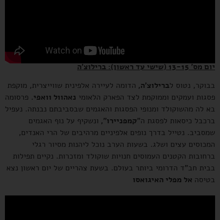
יום מס' 13-15 (שישי עד ראשון): ברילוצ'ה
בבוקר, נטוס ל
ברילוצ'ה,
הדומה לעיירה אלפינית שווייצרית, מוקפת
פסגות ועמקים וממוקמת לצד הפארק הלאומי
נאהוול וואפי.
פרסומה
בא לה מהשוקולד ומנופי הפסגות והאגמים שבסביבתם נבנתה. נעפיל
ברכבל כיסאות לפסגת ה"
קמפניירו",
ונשקיף על נוף האגמים
שמסביב. נטייל בדרך נופים אלפיניים מרהיבים של הרי האנדים,
המכוסים עצים ושלג. בשעות הערב נוכל ליהנות מסיור רגלי
ברחובות הקטנים העמוסים חנויות שוקולד ומזכרות. נקיים תפילות
בבית חב"ד הדרומי ביותר בעולם. בשעת צהריים של יום ראשון נצא
בטיסה
אל מפלי האיגואסו