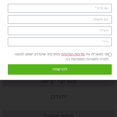
אחה"צ נטוס לבואנוס איירס
יום מס' 18 (רביעי): בואנוס איירס – ת"א
העברה לשדה התעופה של בואנוס איירס וטיסה דרך יעד ביניים
חזרה ארצה.
לפרטים והזמנות 1-800-350-
545
אני מאשר/ת את
מדיניות הפרטיות
ומסכים/ה שהמידע ישמש למענה
לפנייה ולמטרות המפורטות בה
18 ימים / 16 לילות
להרשמה
תאריכי יציאה
יתעדכן
מחיר הטיול