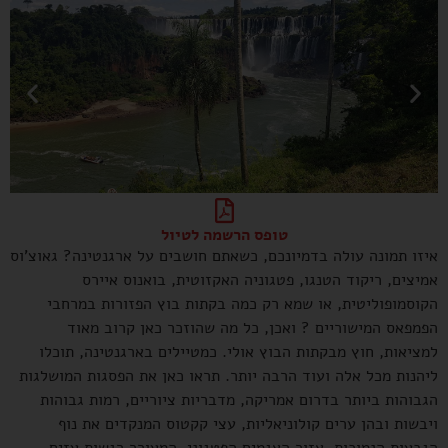
מפלי האיגואסו
טופס הרשמה לטיול
איזו תמונה עולה בדמיונכם, כשאתם חושבים על ארגנטינה? גאוצ'וס
אמיצים, ריקוד הטנגו, פטגוניה האקזוטית, בואנוס איירס
הקוסמופוליטית, או שמא רק כמה בקתות בוץ הפזורות במרחבי
הפמפאס המישוריים ? ואכן, כל מה שהוזכר כאן קרוב מאוד
למציאות, חוץ מבקתות הבוץ אולי. כמטיילים בארגנטינה, תוכלו
ליהנות מכל אלה ועוד הרבה יותר. תראו כאן את הפסגות המושלגות
הגבוהות ביותר בדרום אמריקה, מדבריות ציוריים, רמות גבוהות
ויבשות ובהן ערים קולוניאליות, עצי קקטוס המנקדים את נוף