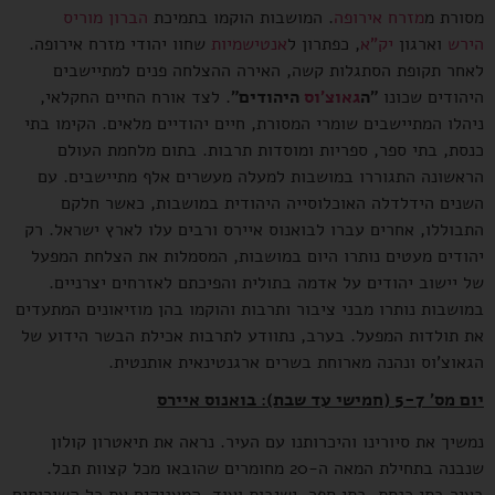
מסורת מ
מזרח אירופה
. המושבות הוקמו בתמיכת
הברון מוריס
הירש
וארגון
יק"א
, כפתרון ל
אנטישמיות
שחוו יהודי מזרח אירופה.
לאחר תקופת הסתגלות קשה, האירה ההצלחה פנים למתיישבים
היהודים שכונו
"ה
גאוצ'וס
היהודים"
. לצד אורח החיים החקלאי,
ניהלו המתיישבים שומרי המסורת, חיים יהודיים מלאים. הקימו בתי
כנסת, בתי ספר, ספריות ומוסדות תרבות. בתום מלחמת העולם
הראשונה התגוררו במושבות למעלה מעשרים אלף מתיישבים. עם
השנים הידלדלה האוכלוסייה היהודית במושבות, כאשר חלקם
התבוללו, אחרים עברו לבואנוס איירס ורבים עלו לארץ ישראל. רק
יהודים מעטים נותרו היום במושבות, המסמלות את הצלחת המפעל
של יישוב יהודים על אדמה בתולית והפיכתם לאזרחים יצרניים.
במושבות נותרו מבני ציבור ותרבות והוקמו בהן מוזיאונים המתעדים
את תולדות המפעל. בערב, נתוודע לתרבות אכילת הבשר הידוע של
הגאוצ'וס ונהנה מארוחת בשרים ארגנטינאית אותנטית.
יום מס' 5-7 (חמישי עד שבת): בואנוס איירס
נמשיך את סיורינו והיכרותנו עם העיר. נראה את תיאטרון קולון
שנבנה בתחילת המאה ה-20 מחומרים שהובאו מכל קצוות תבל.
בעיר בתי כנסת, בתי ספר, ישיבות ועוד, המעניקים את כל השירותים