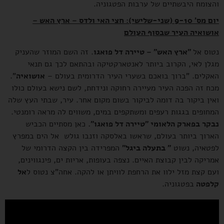
והצומח היבשתיים של ערבות הפטגוניה.
יום מס' 9-10 (שני-שלישי): חצי האי ולדס – ארץ האש –
אושואיה העיר שבסוף העולם
נטוס אל
"ארץ האש" – טיירה דל פואגו
. זה השם המוזר שהעניק
מגלן לאי, הקרוב ביותר לאנטארקטיקה ובהתאם לכך גם תנאי
האקלים. "ברוך בואכם בשערי העיר הדרומית בעולם –
אושואיה
".
מכח זה הפכה העיר מעיירה רחוקה ונידחת, לשם נישא בעולם כולו
ואין ביקור בה דומה לביקור בשום מקום אחר. עיר, שבתי העץ שלה
המחופים בגגות רעפים ומשתקפים במים, משווים לה מראה רומנטי.
נבקר בפארק הלאומי "טיירה דל פואגו".
כאן מסתיים הכביש
הארוך ביותר בעולם, שראשו באלסקה וזנבו גולש אל הים במפרץ
לפטאיה, נשוט
" בתעלה ביגל"
המפרידה בין הקצה הדרומי של
אמריקה לבין קבוצת האיים. נצפה בעופות, אריות ים, פינגווינים,
ועם קצת מזל ילוו את הרחפת לוויתן או להקה. אחה"צ נטוס ל
אל
קלפטה
בפטגוניה.