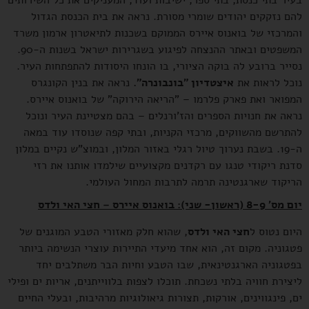
להם נזקקים יהודים שומרי מסורת. נראה את בית הכנסת הגדול
והמרכזי של בואנוס איירס הממוקם בשכנות לתיאטרון ארמון משרד
המשפטים ובאתר ההנצחה לפיגוע בשגרירות ישראל בשנות ה-90.
נסייר ברובע לה בוקה הציורי, בו הונחו היסודות להתפתחות העיר.
נוכל לראות את
איצטדיון "בונבונרה".
נראה את בנין הקונגרס
המפואר ואת פארק פלרמו – "הריאה הירוקה" של בואנוס איירס.
נראה את חנויות הספרים והז'ורנלים – בהם מצטיינת העיר ונוכל
להתרשם מהשווקים, מרכזי הקניות, ובתי קפה שנוסדו עוד במאה
ה-19. בשבת נערוך טיול רגלי באזור המלון, ובמוצ"ש נקיים במלון
סדנת ריקודי טנגו עם רקדנים מקצועיים שילמדו אותנו את רזי
הריקוד שארגנטינה תרמה לתרבות המחול העולמי.
יום מס' 8-9 (ראשון- שני): בואנוס איירס – חצי האי ולדס
היום נטוס ל
חצי האי ולדס
, שהוא חלק מאזורי הטבע המוגנים של
פטגוניה. מקום זה, הוא אחד מיעדי התיירות עוצרי הנשימה ביותר
בפטגוניה הארגנטינאית, שבו הטבע וחיות הבר משתלבים יחד
ליצירת חוויה בלתי נשכחת. תוכלו לצפות בלווייתנים, אריות ים ופילי
ים, פינגווינים, אורקות, תצורות גיאולוגיות מרהיבות, ובעלי החיים