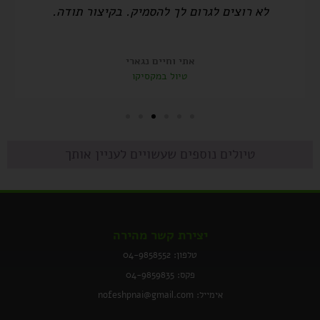
לא רוצים לגרום לך להסמיק. בקיצור תודה.
אתי וחיים נגארי
טיול במקסיקו
טיולים נוספים שעשויים לעניין אותך
יצירת קשר מהירה
טלפון: 04-9858552
פקס: 04-9859835
אימייל: nofeshpnai@gmail.com