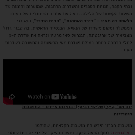
ובתי הקפה, חנויות הספרים והשדרות הרחבות, שמוארות והומות עד
השעות הקטנות של הלילה. נראה את אתריה המיוחדים של העיר:
פלאסה דה מאיו – "כיכר האמהות",
"הבית הורוד",
הוא בנין
הממשלה ומקום משרדו של הנשיא, הכנסייה הראשית, בה קבור גדול
מצביאיה של ארגנטינה, הגנראל סאן מרטין ונראה את שדרת ה-9
ליולי הרחבה ביותר בעולם ושדרת מאי הראשונה והחשובה בשדרות
העיר.
יום מס' 3-4 (שלישי רביעי): בואנוס איירס – המושבות
היהודיות
מושבות הברון הירש היו מושבות חקלאיות, שהוקמו
ב
ארגנטינה
בסוף המאה ה-19, ויושבו בעיקר על ידי יהודים שומרי