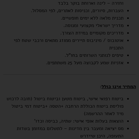
וחזרה – לינה וארוחת בוקר בלבד
העברות, סיורים, וכניסות לאתרים, לפי המסלול.
תכנית מלאה ללא ימים חופשיים.
מדריך ישראלי מקצועי ומנוסה.
מדריכים מקומיים במידת הצורך.
אוטובוס / מיניבוס תיירים ממוזג מתאים ורכבי שטח לפי
התכנית
טיפים לנותני השרותים בחו"ל.
אזניות שמע לקבוצה מעל 25 משתתפים.
המחיר אינו כולל
:
ביטוח רפואי אישי, ביטוח מטען וביטוח ביטול (חובה לרכוש
פוליסת ביטוח הכוללת הרחבה +הטסה +ביטוח דמי ביטול
מיד לאחר ההרשמה)
הוצאות בעלות אופי אישי: שתיה, כביסה וכדו'
מס יציאה ומעבר בין מדינות – לתשלום במזומן בשדות
התעופה, היכן שיידרש