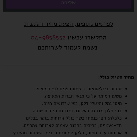
שליחה
לפרטים נוספים, הצעת מחיר והזמנות
התקשרו עכשיו
04-9858552
נשמח לעמוד לשרותכם
מחיר הטיול כולל
:
טיסות בינלאומיות + טיסות פנים לפי המסלול.
מטען המותר על פי תנאי חברות התעופה.
מיסי נמל והיטלי דלק, כפי שידועים היום.
בתי מלון מדרגה ראשונה ומדרגת תיירות טובה.
כלכלה: חצי פנסיון כשר כולל ארוחות בוקר בכלים
חד-פעמיים, כריכים בהכנה עצמית לארוחת צהריים,
ארוחות ערב חמות, חלקן צמחוניות. בימי הטיסות מהארץ