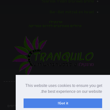
טיולים מאורגנים לספרד ופורטוגל
Bar-Bat mitzvá en Israel
טרנקילו
טיולים מאורגנים לדרום אמריקה
This website uses cookies to ensure you get
כל הזכויות שמורות לנופש ופנאי ©
the best experience on our website.
נבנה על ידי אשכול מדיה –
חברה לבניית אתרים
Got it!
קישורים מומלצים:
פירוק אסבסט
|
אירועים מיוחדים
|
אריחים