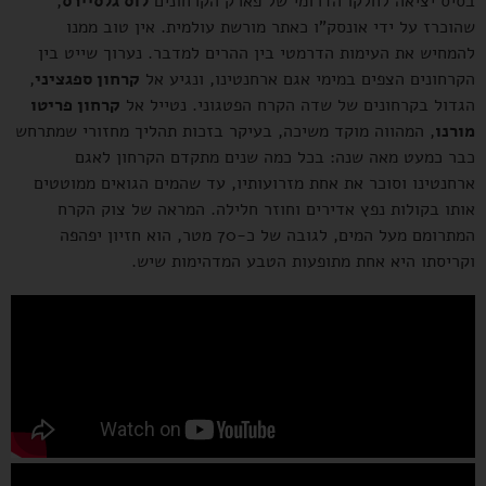
בסיס יציאה לחלקו הדרומי של פארק הקרחונים
לוס גלסיירס
,
שהוכרז על ידי אונסק"ו כאתר מורשת עולמית. אין טוב ממנו
להמחיש את העימות הדרמטי בין ההרים למדבר. נערוך שייט בין
הקרחונים הצפים במימי אגם ארחנטינו, ונגיע אל
קרחון ספגציני
,
הגדול בקרחונים של שדה הקרח הפטגוני. נטייל אל
קרחון פריטו
מורנו
, המהווה מוקד משיכה, בעיקר בזכות תהליך מחזורי שמתרחש
כבר כמעט מאה שנה: בכל כמה שנים מתקדם הקרחון לאגם
ארחנטינו וסוכר את אחת מזרועותיו, עד שהמים הגואים ממוטטים
אותו בקולות נפץ אדירים וחוזר חלילה. המראה של צוק הקרח
המתרומם מעל המים, לגובה של כ-70 מטר, הוא חזיון יפהפה
וקריסתו היא אחת מתופעות הטבע המדהימות שיש.