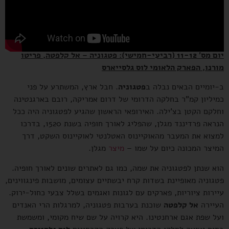
יום מס' 11-12 (רביעי-חמישי): פטגוניה –
אל קלפטה, פריטו
מורנו, הפארק הלאומי לוס גלסייארס
ב-יומיים הבאים נבלה ב
פטגוניה
. חבל ארץ, המשתרע על פני
כמיליון קמ"ר בחלקה הדרומי של דרום אמריקה, רובם בארגנטינה
וחלקם הקטן בצ'ילה. האירופאי הראשון שהגיע לפטגוניה היה ככל
הנראה פרדיננד מגלן, שהפליג לאורך חופיה בשנת 1520, בדרכו
למצוא את המעבר מהאוקיינוס האטלנטי לאוקיינוס השקט, דרך
המיצר המכונה כיום על שמו –
מיצר
מגלן.
הוא שנתן לפטגוניה את שמה, כמו גם לאתרים שונים לאורך חופיה.
פטגוניה מאופיינת בשדות קרח יבשתיים עצומים, מושבות פינגווינים,
עיירות ציוריות, פארקים עם לגונות ואגמים בשלל צבעי כחול-ירוק.
העיירה
אל קלפטה
שוכנת בערבות פטגוניה, למרגלות הרי האנדים
ועל שפת אגם ארחנטינו. היא קרויה על שם שיח מקומי, ומשמשת