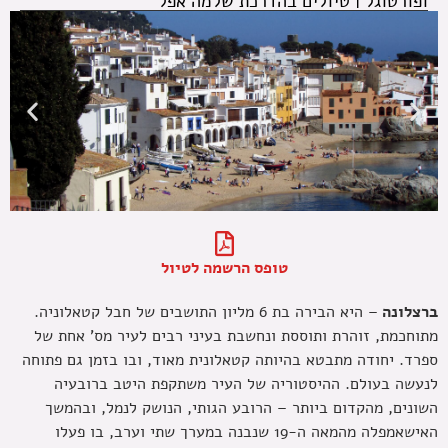
ופורטוגל
|
טיולים בהדרכת שלמה אפל
קוסטה ברואווה
טופס הרשמה לטיול
ברצלונה
– היא הבירה בת 6 מליון התושבים של חבל קטאלוניה.
מתוחכמת, זוהרת ותוססת ונחשבת בעיני רבים לעיר מס' אחת של
ספרד. יחודה מתבטא בהיותה קטאלונית מאוד, ובו בזמן גם פתוחה
לנעשה בעולם. ההיסטוריה של העיר משתקפת היטב ברובעיה
השונים, מהקדום ביותר – הרובע הגותי, הנושק לנמל, ובהמשך
האישאמפלה מהמאה ה-19 שנבנה במערך שתי וערב, בו פעלו