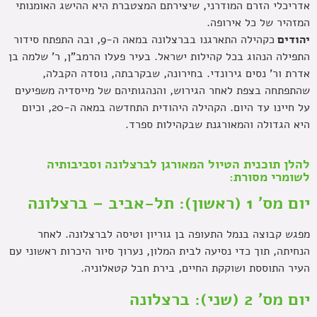
אדריכלי הזרם המודרני, שיצירתם המצטברת היא ההישג האומנותי
המזהיר של כל אירופה.
יהודים
כקהילה התארגנו בברצלונה במאה ה-9, ובה התפתח סידור
התפילה הנהוג בכל קהילות ישראל. בעיר פעלו הרמב"ן, ר' שלמה בן
אדרת ור' נסים גירונדי. בחירונה, שבקרבתה, נוסדה הקבלה,
שהתפתחה בצפת לאחר הגירוש, והנהגותיהם של מייסדיה משפיעים
על חיינו עד היום. הקהילה היהודית התחדשה במאה ה-20, וכיום
היא הגדולה והמאורגנת שבקהילות ספרד.
להלן תוכנית הטיול המאורגן לברצלונה וסביבותיה
לשומרי מסורת:
יום מס' 1 (ראשון): תל-אביב – ברצלונה
מפגש קבוצה בנמל התעופה בן גוריון וטיסה לברצלונה. לאחר
הנחיתה, תוך כדי נסיעה לבית המלון, נערוך סיור היכרות ראשוני עם
העיר התוססת ושוקקת החיים, בירת חבל קטאלוניה.
יום מס' 2 (שני): ברצלונה