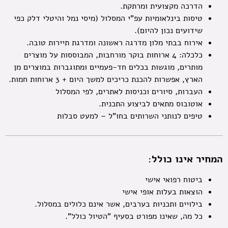
הדרכה מקצועית ומרתקת.
טיסות בינלאומיות עפ"י המסלול (מיסי נמל והיטלי דלק כפי
שידועים נכון להיום).
אירוח בבתי מלון מדרגה ראשונה ומדרגת תיירות טובה.
כלכלה: 4 ארוחות בוקר מורחבות, המבוססות על מוצרים
מותרים, מוגשות בכלים חד-פעמיים ומתוגברות במוצרים מן
הארץ, אפשרות להכנת כריכים למשך היום + 3 ארוחות חמות.
העברות, סיורים וכניסות לאתרים, לפי המסלול
אוטובוס מתאים לביצוע התכנית.
טיפים לנותני השרותים בחו"ל – למעט סבלות
המחיר אינו כולל:
ביטוח רפואי אישי
הוצאות בעלות אופי אישי
בילויים ותכניות בערבים, אשר אינם כלולים במסלול.
כל מה, שאינו מפורט בסעיף "הטיול כולל".