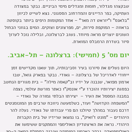
שבקצהו מגדלור, חומות ומגדלים מימי הביניים. נבקר במצודה
העתיקה, כפר הדייגים והמדרחוב הססגוני. נצא לשייט לכיוון
"בלאנס" ו"יוראט דה מאר" – אחד המקומות היפים ביותר בקוסטה
בראווה – המוקפת סירות, ים, מפרצונים וצוקים. המים בגווני הכחול
השונים יוצרים מראה מיוחד. נשוב לברצלונה, ובלילה נוכל לערוך
סיור בשדרת הרמבלס המוארת.
יום מס' 5 (חמישי): ברצלונה – תל-אביב.
היום נשלים את סיורנו בעיר וסביבותיה, תוך שאנו מקדישים זמן
ייחודי לאדריכל של ברצלונה – גאודי. נבקר בפארק גואל, שבו
ארמון מפואר, שנבנה על ידיו וב"קאסה מילה" – בית מגורים הנחשב
כפסגת יצירותיו והוכרז ע"י אונסק"ו כאתר מורשת עולמי, נצפה
במבנה המסמל את העיר – יצירתו הבלתי גמורה של גאודי –
"המשפחה הקדושה" ועוד, כשלמעשה ניווכח שרבים מן המונומנטים
דרכם נעבור במהלך טיולנו הם פרי עבודתו של גאודי. נעלה להר
היהודים – "מונט ז'ואיק", בו נמצאו שרידיו של בית הקברות
היהודי. נראה את האיצטדיון האולימפי והמתקנים ששימשו את
האולימפיאדה, נבקר בארמון המוסיקה שנבנה בתחילת המאה ה-20