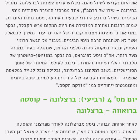
את היום נקדיש לטיול מהנה בשלוש ערים צפונית לברצלונה. נתחיל
בחירונה – עירו של הרמב"ן, אחד ממרכזי היצירה היהודית מימי
הביניים. נטייל ברובע היהודי שבעיר העתיקה, ממנו נותרו היום רק
שמות רחובות ואווירה המזכירה את היות המקום ערש הקבלה, נבקר
במוזיאון בו מוצגות מצבות קבורה של יהודים ועוד. נמשיך לבסאלו,
אשר לא השתנתה הרבה מימי הביניים. נעבור על הגשר הרומי
העתיק ונבקר במקווה טהרה מלפני הגרוש, שנתגלה בעיר במבנה
מעל הנהר. אח"כ ניסע לפיגראס, בה נבקר במוזיאון-תיאטרון של
סלבדור דאלי המיוחד והמוזר, וניכנס לעולמו המיוחד של אומן
הסוריאליזם. נשוב למלוננו בברצלונה, ובלילה נוכל לטייל בפלאסה
אספניה – המארחת הקבועה של הירידים העולמיים, שבה ביתנים
ומונומנטים ייחודיים כמו "מזרקת הקסם."
יום מס' 4 (רביעי): ברצלונה – קוסטה
ברואווה – ברצלונה
לאחר ארוחת הבוקר, ניסע מברצלונה לאורך מפרצוני הקוסטה
בראווה. נבקר בטוסה דה מאר, שכונתה ע"י מארק שאגאל "גן העדן
הכחול" – עיירה קטנה ולבנה, השוכנת לאורך חוף ים מרכזי