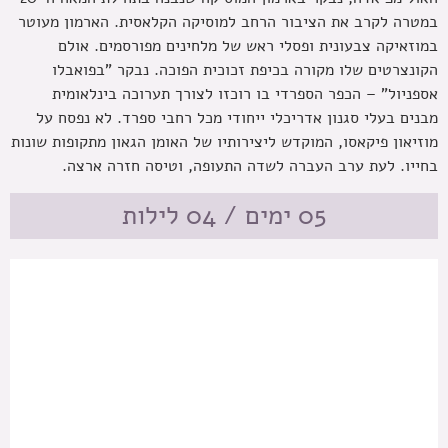
במטרה לקרב את הציבור הרחב למוסיקה הקלאסית. הארמון מעוטר
במוזאיקה צבעונית ופסלי ראש של מלחינים מפורסמים. אולם
הקונצרטים שלו מקורה בכיפת זכוכית הפוכה. נבקר "בפואבלו
אספניול" – הכפר הספרדי בו רוכזו לצורך תערוכה בינלאומית
מבנים בעלי סגנון אדריכלי ייחודי מכל רחבי ספרד. לא נפסח על
מוזיאון פיקאסו, המוקדש ליצירותיו של האומן הגאון מתקופות שונות
בחייו. לעת ערב העברה לשדה התעופה, וטיסה חזרה ארצה.
05 ימים / 04 לילות