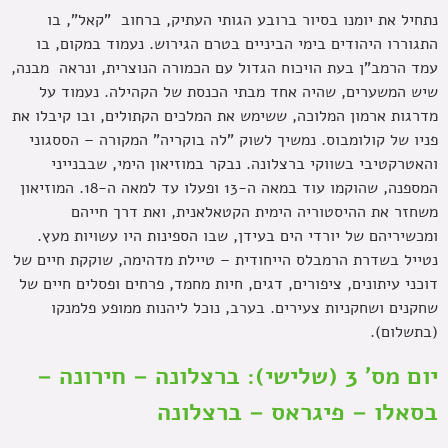
נתחיל את יומנו בסיור ברובע הגותי העתיק, ברחוב "קאל", בו
התגוררו היהודים בימי הביניים בטרם הגירוש. נעמוד במקום, בו
עמד הרמב"ן בעת הויכוח הגדול עם הכמורה הנוצרית, ונראה מבנה,
שיש המשערים, שהיה אחד מבתי הכנסת של הקהילה. נעמוד על
מדרגות ארמון המלוכה, ששימש את המלכים הקתולים, ובו קיבלו את
פניו של קולומבוס. נמשיך לשוק "לה בוקריה" המקורה – הססגוני
והאטרקטיבי בשווקי ברצלונה. נבקר במוזיאון הימי, שבבנייני
המספנה, שהוקמו עוד במאה ה-13 ופעלו עד למאה ה-18. המוזיאון
משחזר את ההיסטוריה הימית הקטאלאנית, ואת דרך חייהם
ומכשיריהם של יורדי הים בעידן, שבו הספינות היו עשויות מעץ.
נטייל בשדרת הרמבלס הייחודית – טיילת מדהימה, שוקקת חיים של
דוכני עיתונים, ציפורים, דגים, חיות מחמד, פרחים ופסלים חיים של
שחקנים ושחקניות צעירים. בערב, נוכל ליהנות ממופע פלמנקו
(בתשלום).
יום מס' 3 (שלישי): ברצלונה – חירונה –
בסאלו – פיגראס – ברצלונה