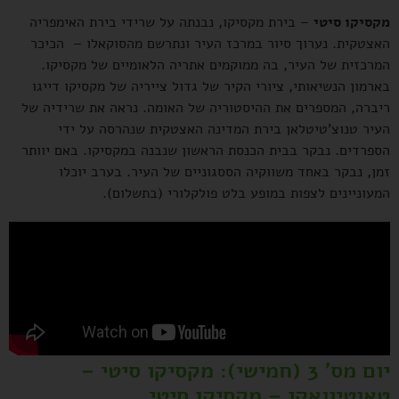
מקסיקו סיטי
– בירת מקסיקו, נבנתה על שרידי בירת האימפריה
האצטקית. נערוך סיור במרכז העיר ונתרשם מהסוקאלו – הכיכר
המרכזית של העיר, בה ממוקמים אתריה הלאומיים של מקסיקו.
בארמון הנשיאותי, ציורי הקיר של גדול צייריה של מקסיקו דייגו
ריברה, המספרים את ההיסטוריה של האומה. נראה את שרידיה של
העיר טנוצ'טיטלאן בירת המדינה האצטקית שנהרסה על ידי
הספרדים. נבקר בבית הכנסת הראשון שנבנה במקסיקו. באם יוותר
זמן, נבקר באחד משווקיה הססגוניים של העיר. בערב יוכלו
המעוניינים לצפות במופע בלט פולקלורי (בתשלום).
יום מס' 3 (חמישי):
מקסיקו סיטי –
טאוטיוואקן
– מקסיקו סיטי