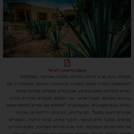
טופס הרשמה לטיול
מקסיקו הינה ארץ גדולה והררית במרכז אמריקה. המלחמות
לעצמאותה הותירו חותם באתריה ובתושביה הגאים, שהתמודדו עם
בעיות כלכליות ואתנוגרפיות. אוכלוסיית מקסיקו ממזגת שלוש
קבוצות אתניות: האינדיאנים- בני המקום, מהגרים ספרדים והרוב
הגדול שהם מעורבים. המקסיקנים "לוקחים את החיים בקלות ואינם
ממהרים לשום מקום". הם עליזים, חביבים, ידידותיים, מכניסי
אורחים, אוהבי חיים והומור, חובבי שירה, נגינה וריקוד, ושומרים
על מסורותיהם העתיקות. זוהי ארץ תיירות מעניינת. נופים הרריים,