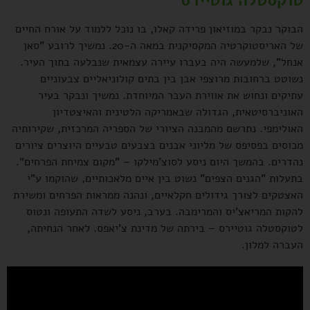
הבוקר נבקר במוזיאון פרידה קאלו, בו נוכל ללמוד על אורח החיים
של האריסטוקרטיה המקסיקנית במאה ה-20. נמשיך לרובע "סאן
אנחל", שלמעשה היה בעברו עיירה עצמאית שנבלעה בתוך העיר.
נשוטט ברחובות מרוצפי אבן בין בתים קולוניאליים צבעוניים
עתיקים ונחוש את אווירת העבר המיוחדת. נמשיך ונבקר בעיר
האוניברסיטאית, הגדולה שבאמריקה הלטינית והאיצטדיון
האולימפי. נתרשם מהמבנה הציורי של הספריה המרכזית, שקירותיה
מכוסים בפסיפס של מליוני אבנים בצבעים טבעיים היוצרים ציורים
נהדרים. בהמשך היום ניסע לסוצ'מילקו – "מקום צמיחת הפרחים".
בתעלות "הגנים הצפים" נשוט בין איים מלאכותיים, שהוקמו ע"י
האצטקים לצורך גידולים חקלאיים, ונהנה ממראות הפרחים ומשירת
להקות המריאצ'יס והמרימבה. בערב, ניסע לשדה התעופה ונטוס
לטוקסטלה גוטיירס – בירתה של מדינת צ'יאפס. לאחר הנחיתה,
העברה למלון.