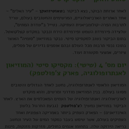
לאחר ארוחת הבוקר, נצא לביקור ב
טאוטיוואקן
– "עיר האלים" –
אחד האתרים הארכיאולוגיים, המרשימים והחשובים בעולם, שריד
לתרבות הפרה-קולומביאנית העתיקה. נטייל ב"שדרת המתים",
שלצידה פירמידת השמש ופירמידת הירח ונבקר במקדש קצלקואטל.
בתום הביקור נשוב למקסיקו סיטי. נבקר במוזיאון "סומיה" האוצר
בתוכו נכסי תרבות מכל העולם ובהם אוספים נדירים של פסלים,
ציורים, אמצעי תקשורת ועוד.
יום מס' 4 (שישי):
מקסיקו סיטי (המוזיאון
לאנתרופולוגיה, פארק צ'פולטפק)
המוזיאון הלאומי לאנתרופולוגיה, נחשב לאחד הגדולים והטובים
מסוגו בעולם. בנין המוזיאון מודרני ומרשים, והוא מוקדש
לארכיאולוגיה ואנתרופולוגיה של העמים המאכלסים את הארץ. לאחר
הביקור במוזיאון נמשיך ל
צ'פולטפק
(גבעת החרגול בלשון
האינדיאנים) – הפארק העתיק ביותר באמריקה הצפונית ואחד
העתיקים בעולם, אשר שימש בעבר כמקור המים של העיר ונחשב
כריאה הירוקה שלה. בתחומו אגמים כחולים, מזרקות מזנקות, פינות