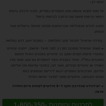
שימו לב:
על מנת למנוע עוגמת נפש והפסדים כספיים, חובה לרכוש ביטוח
רפואי וביטוח מטען עם הרחבה לביטוח ביטול.
חשוב לוודא שהפוליסה שברשותכם מקיפה ומכסה ביטולים מצד
הנוסע.
במידה שהטיול יתבטל עקב המלחמה – כספכם יושב לכם במלואו.
#
מאחר שהטיול מתוכנן זמן רב לפני מועד יציאתו, ייתכנו שינוים
במועדי טיסות הפנים ועקב כך שינויים
בתכנית הטיול מטעם
הסוכנים בחו"ל. שינוי בתכנית עשוי להתקיים גם עקב תנאי מזג
האוויר או שינויים
טכניים, אשר לנו, כסוכני נסיעות אין שליטה
עליהם. העדכונים הסופיים יובאו לידיעת הנוסעים בעת
מפגש
הקבוצה, שיתקיים סמוך למועד יציאת הטיול.
# יש לוודא שהדרכון תקף ל-6 חודשים לפחות מיום החזרה
ארצה
.
לפרטים והזמנות 1-800-350-