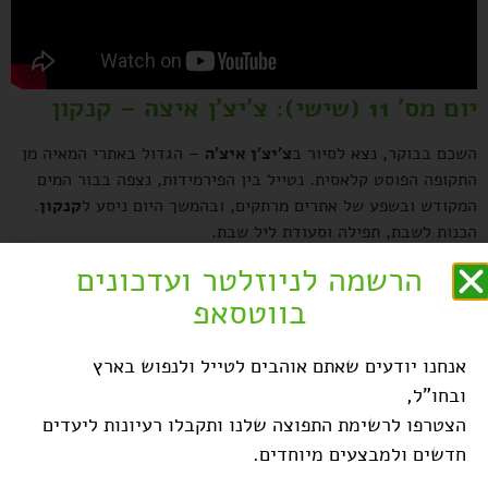
יום מס' 11 (שישי): צ'יצ'ן איצה – קנקון
השכם בבוקר, נצא לסיור ב
צ'יצ'ן איצ'ה
– הגדול באתרי המאיה מן
התקופה הפוסט קלאסית. נטייל בין הפירמידות, נצפה בבור המים
המקודש ובשפע של אתרים מרתקים, ובהמשך היום ניסע ל
קנקון
.
הכנות לשבת, תפילה וסעודת ליל שבת.
הרשמה לניוזלטר ועדכונים
יום מס' 12 (שבת): קנקון
בווטסאפ
קנקון
– עיר מודרנית שמתפרנסת מתיירות, שוכנת על החוף וצופה
על נוף נהדר, חופים לבנים, דקלים וים טורקיז. לאחר תפילה וסעודת
אנחנו יודעים שאתם אוהבים לטייל ולנפוש בארץ
שבת, נצא לסיור רגלי באזור המלון עם מלווה הקבוצה.
ובחו"ל,
יום מס' 13 (ראשון): קנקון – טולום –
הצטרפו לרשימת התפוצה שלנו ותקבלו רעיונות ליעדים
פלאיה דל כרמן – קנקון
חדשים ולמבצעים מיוחדים.