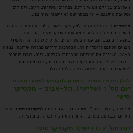
חופים, אגמים, נהרות, ואתרים ארכאולוגיים מדהימים – כל אלה
משולבים במרקם אנושי מרתק, מנהגים, מסורות, חגים, ריקודים
ומלאכת מחשבת – אף מבקר שם לא יישאר שווה נפש.
היהודים
הראשונים הגיעו למקסיקו במאה ה-16 כאנוסים, שהתחזו
לספרדים קתוליים. למרות מוראות האינקויזיציה, הם כיהנו
בתפקידים נכבדים, עמדו בקשרים עם קהילות שונות ואף תלמידי
חכמים הסתננו ולימדו תורה. הצטרפות יהודים ממזרח אירופה, במאה
ה-20, הגבירה את הפריחה החברתית כלכלית. כיום, רובם סוחרים
במעמד כלכלי טוב ומחזיקים מערכת חינוכית, חברתית ודתית
לתפארת, המהווה דוגמה לכל קהילות העולם.
להלן תוכנית הטיול המאורגן למקסיקו לשומרי מסורת:
יום מס' 1 (שלישי): תל-אביב – מקסיקו
סיטי
מפגש הקבוצה בנתב"ג וטיסה דרך יעד ביניים ל
מקסיקו סיטי
, אחת
הערים הגבוהות בעולם. לאחר הנחיתה, העברה לבית המלון.
יום מס' 2 (רביעי): מקסיקו סיטי