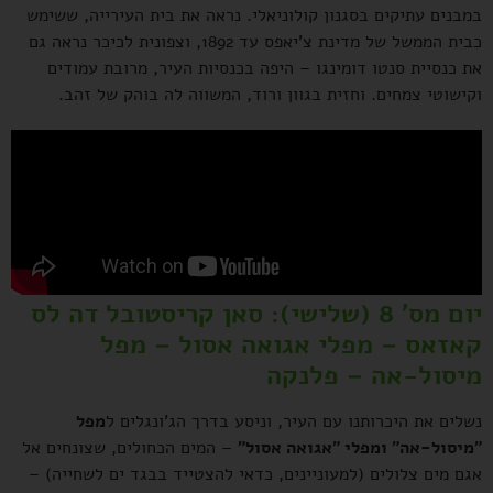
במבנים עתיקים בסגנון קולוניאלי. נראה את בית העירייה, ששימש
כבית הממשל של מדינת צ'יאפס עד 1892, וצפונית לכיכר נראה גם
את כנסיית סנטו דומינגו – היפה בכנסיות העיר, מרובת עמודים
וקישוטי צמחים. וחזית בגוון ורוד, המשווה לה בוהק של זהב.
יום מס' 8 (שלישי): סאן קריסטובל דה לס
קאזאס – מפלי אגואה אסול – מפל
מיסול-אה – פלנקה
נשלים את היכרותנו עם העיר, וניסע בדרך הג'ונגלים ל
מפל
"מיסול-אה" ומפלי "אגואה אסול"
– המים הכחולים, שצונחים אל
אגם מים צלולים (למעוניינים, כדאי להצטייד בבגד ים לשחייה) –