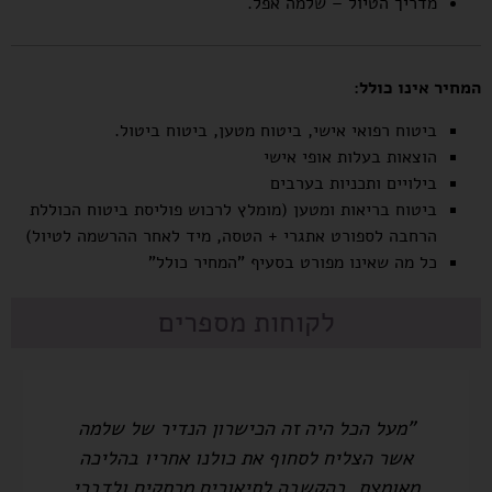
מדריך הטיול – שלמה אפל.
המחיר אינו כולל:
ביטוח רפואי אישי, ביטוח מטען, ביטוח ביטול.
הוצאות בעלות אופי אישי
בילויים ותכניות בערבים
ביטוח בריאות ומטען (מומלץ לרכוש פוליסת ביטוח הכוללת
הרחבה לספורט אתגרי + הטסה, מיד לאחר ההרשמה לטיול)
כל מה שאינו מפורט בסעיף "המחיר כולל"
לקוחות מספרים
 שלמה
"שלמה... לא הכרנו אותך ולא את הקבוצה 
הליכה
החלטנו להמר ולסמוך על המזל. אין די במיל
לדברי
לתאר את הנאתנו. לילדנו סיפרנו על איש