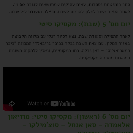
סתר רומנטיות נסתרות, עצים עתיקים שמתנשאים לגובה 60 מ'.
לאחר הסיור נשוב למלון להכנות לשבת, תפילה וסעודת ליל שבת.
יום מס' 5 (שבת):
מקסיקו סיטי
לאחר התפילה וסעודת שבת, נצא לסיור רגלי עם מלווה הקבוצה
באזור המלון. עם צאת השבת נבקר בכיכר גריבאלדי המכונה "כיכר
המאריאצ'יס" – כאן נבלה, כמו המקומיים, ונאזין ללהקות השונות
המנגנות מוסיקה מקסיקנית.
יום מס' 6 (ראשון): מקסיקו סיטי: מוזיאון
אלאמדה – סאן אנחל – סוצ'מילקו –
טוקסטלה גוטיירס