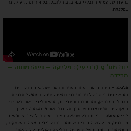
גן עדן של צמחייה ובעלי כנף בלב הג'ונגל. בסוף היום נגיע ללינה
ב
פלנקה
.
יום מס' 9 (רביעי): פלנקה – וייהרמוסה –
מרידה
פלנקה –
היום, נבקר באחד האתרים הארכיאולוגיים החשובים
והמעניינים ביותר של תרבות בני המאיה. נתרשם ממפעל הבנייה
הגדול והמדוייק, ומהתחכום והעדינות, הבאים לידי ביטוי בשרידי
המקדשים והפירמידות שבסבך הג'ונגל הטרופי הסמוך. נמשיך
ל
וייהרמוסה
– בירת חבל טבסקו. העיר נראית ככל עיר אירופאית
מודרנית, אך שלושה דברים נשתמרו בה: שרידי המאיה והאצטקים,
החמימות והנחמדות של תושביה והפלישה הקולנית של להקות