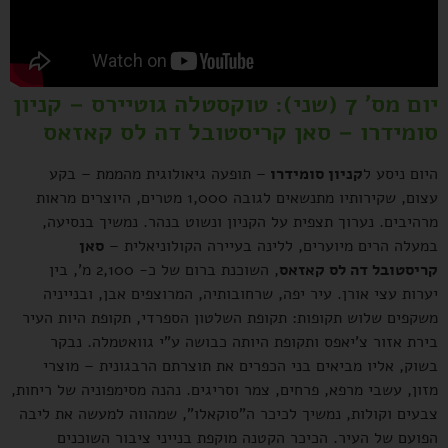
יום מס' 7 (שני): טוקסטלה גוטיירס – קניון
סומידרו – סאן קריסטובל דה לס קאזאס
היום ניסע ל
קניון סומידרו
– תופעה גיאולוגית מהממת – בקע
עצום, שקירותיו מתנשאים לגובה 1,000 מטרים, היוצרים מראות
מרהיבים. נערוך תצפית על הקניון ונשוט בנהר. נמשיך בנסיעה,
במעלה הרים מיוערים, ללינה בעיירה הקולוניאלית –
סאן
קריסטובל דה לס קאזאס
, השוכנת ברום של כ- 2,100 מ', בין
יערות עצי אורן. עיר יפה, שרחובותיה, המרוצפים אבן, ובנייניה
משקפים שלוש תקופות: תקופת השלטון הספרדי, תקופת היות העיר
בירת אזור צ'יאפס ותקופת היותה כבושה ע"י גוואטמלה. נבקר
בשוק, אליו מביאים בני הכפרים את תוצרתם הרבגונית – מוצרי
מזון, עשבי מרפא, פרחים, צמר וסריגים. נהנה מסימפוניה של ריחות,
צבעים וקולות, נמשיך לכיכר ה"סוקאלו", שמהווה למעשה את ליבה
הפועם של העיר. הכיכר הקטנה מוקפת בנייני ציבור השוכנים