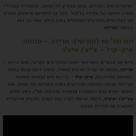
הציפורים אחר הצהרים. נבקר בפארק לה-וונטה, שהצעידה בשביליו
משרה תחושה של צעידה בג'ונגל. נוכל גם להתרשם מראשים ענקיים
של בעלי חיים מקודשים המפוסלים באבן בזלת. אחר-כך נצא
בטיסה ל
מרידה
יום מס' 10 (חמישי): מרידה – סנוטה
איק-קיל – צ'יצ'ן איצ'ה
היום אנו מבקרים בחצי האי יוקטן המוקף בים הקריבי, אשר בירתו –
מרידה,
נבנתה על שרידי תרבות המאיה. נמשיך להתרעננות באחת
הסנוטות המרהיבות,
איק-קיל
– בריכות מים טבעיות עמוקות
וקרירות שנוצרו כתוצאה מבולענים בסלע ונתמלאו במי תהום, אשר
השמש יוצרת בהם השתקפות צבעונית מרהיבה. אח"כ ניסע למלון
בצ'יצ'ן-איצ'ה
, ולאחר ארוחת הערב נצא לצפות בתכנית אורקולית
המתארת את תולדות המקום.