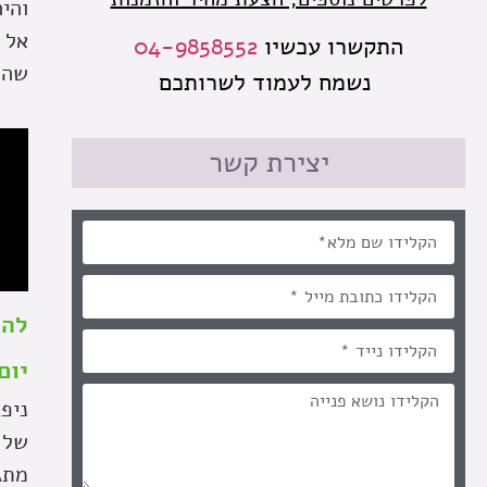
והי
אל 
התקשרו עכשיו
04-9858552
שהו
נשמח לעמוד לשרותכם
יצירת קשר
להל
יום מס' 1 (רביעי): ת
ניפ
של 
מתגו