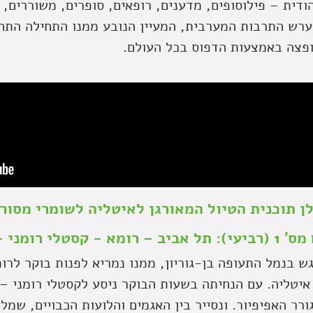
הודית – פילוסופים, מדענים, רופאים, סופרים, משוררים,
ערש התרבות המערבית, המעיין הנובע ממנו התחילה התח
פצה באמצעות הדפוס בכל העולם.
ן תוכנית הטיול המאורגן לאיטליה לשומרי מסור
ל אביב – רומא - קסטלי רומני – רומא
גש בנמל התעופה בן-גוריון, ממנו נמריא לפנות בוקר לר
איטליה. עם הנחיתה בשעות הבוקר ניסע לקסטלי רומני – 
רר האפיפיור. ונסייר בין האגמים והלועות הכבויים, שמלא