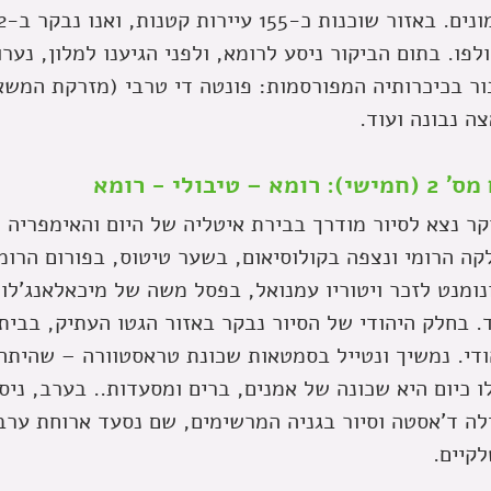
לפו. בתום הביקור ניסע לרומא, ולפני הגיענו למלון, נער
ור בכיכרותיה המפורסמות: פונטה די טרבי (מזרקת המשא
צה נבונה ועוד.
שי): רומא – טיבולי - רומא
קר נצא לסיור מודרך בבירת איטליה של היום והאימפריה ה
קה הרומי ונצפה בקולוסיאום, בשער טיטוס, בפורום הרומי
נומנט לזכר ויטוריו עמנואל, בפסל משה של מיכאלאנג'לו
ד. בחלק היהודי של הסיור נבקר באזור הגטו העתיק, בבית
ודי. נמשיך ונטייל בסמטאות שכונת טראסטוורה – שהיתה
ו כיום היא שכונה של אמנים, ברים ומסעדות.. בערב, ניסע
ילה ד'אסטה וסיור בגניה המרשימים, שם נסעד ארוחת ערב 
לקיים.