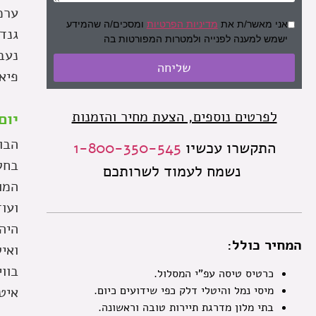
אני מאשר/ת את
מדיניות הפרטיות
ומסכים/ה שהמידע
גנדו
ישמש למענה לפנייה ולמטרות המפורטות בה
נעב
שליחה
פיא
לפרטים נוספים, הצעת מחיר והזמנות
יום מס' 2 (חמי
הבו
התקשרו עכשיו
1-800-350-545
בחל
נשמח לעמוד לשרותכם
המו
ועו
היה
המחיר כולל:
ואיל
בוו
כרטיס טיסה עפ"י המסלול.
מיסי נמל והיטלי דלק כפי שידועים כיום.
איט
בתי מלון מדרגת תיירות טובה וראשונה.