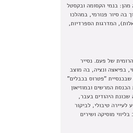
ערמונים. באזור שוכנות כ-155 עיירות קטנות, ואנו נבקר ב-2 מהן: בנמי הקסומה ובקסטל
וך בה סיור פנורמי, במהלכו
לות), המדרגות הספרדיות,
רומית של פעם. נסייר
, בפיאצה ונציה, בה מוצב
 שבכנסיית "פטרוס בכבלים"
 הכנסת המרשים ובמוזיאון
 שכונת היהודים בעבר,
 לעיירה טיבולי, לביקור
בליווי מוסיקה ושירים