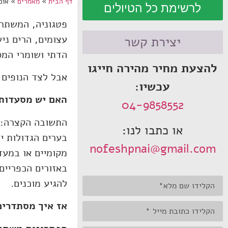
דף הבית
»
מאמרים
»
אוכ
לרשימת כל הטיולים
פטגוניה, המשתרע
עצומים, הרים ני
יצירת קשר
הדתי ושומרי המס
להצעת מחיר מהירה חייגו
אבל לצד הנופים 
עכשיו:
האם יש מסעדות
04-9858552
התשובה הקצרה: 
או כתבו לנו:
בערים הגדולות י
nofeshpnai@gmail.com
מקומיים או במעד
באזורים הכפריים
להגיע מוכנים.
אז איך מסתדרי