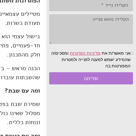
הפתרונות משתני
מטיילים עצמאיים
תעודת כשרות.
בישול עצמי הוא 
חד-פעמיים, פתיח
חלק מהתכנון.
אני מאשר/ת את
מדיניות הפרטיות
ומסכים/ה
שהמידע ישמש למענה לפנייה ולמטרות
המפורטות בה
הכנה מראש – בדי
שהשבתות עוברות 
שליחה
ומה עם שבת?
שמירת שבת בפטגו
מסלול שאינו כול
ונוחות כללית.
ומה אם רוצים פ