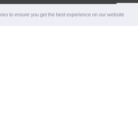
ies to ensure you get the best experience on our website.
טיולים בהדרכת שלמה אפל
הפקת אירועים
אודות
טיול מאורגן כשר
צור קשר
תקנון
מדיניות פרטיות
הצהרת נגישות
כל הזכויות שמורות לנופש ופנאי ©
קישורים מומלצים:
פירוק א