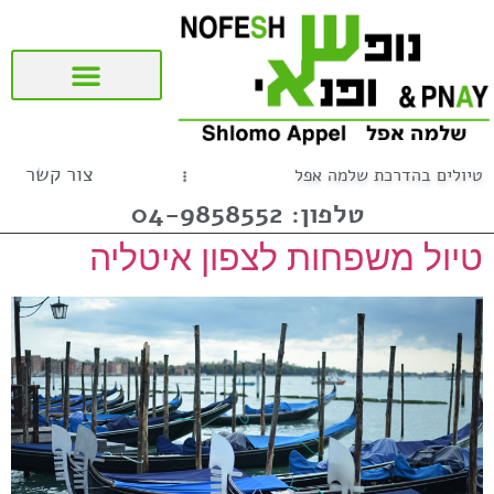
שאלות ותשובות (FAQ)
טיולים מאורגנים לציבור הדתי
טיולים לדרום ולמרכז אמריקה
טיולים מאורגנים לספרד ופורטוגל
צור קשר
טיולים בהדרכת שלמה אפל
טלפון: 04-9858552
טיול משפחות לצפון איטליה